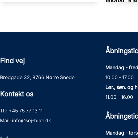
BMW 33
1,6 E-TECH Hybrid Intens 140HK 5d Aut.
115.000 KM
138.000 KM
2021
2021
HYBRID (BENZIN / EL)
PLUG-IN HYB
117.900
KONTANT
KR.
KONTANT
1.746
FINANSIERING
Åbningstid
KR.
FINANSIERING
Find vej
Mandag - fre
Bredgade 32, 8766 Nørre Snede
10.00 - 17.00
Lør., søn. og 
Kontakt os
11.00 - 16.00
Tlf:
+45 75 77 13 11
Åbningsti
Mail:
info@sej-biler.dk
Mandag - tor