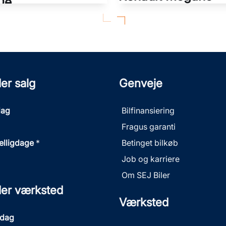
0e
E-TECH Techno 220HK 5d A
Touring 2,0 Plugin-hybrid Sport Line Steptronic 292HK Stc 8g Aut.
55.000 KM
2024
EL
RID (BENZIN / EL)
KONTANT
239.900
KR.
er salg
Genveje
FINANSIERING
3.298
KR.
dag
Bilfinansiering
Fragus garanti
helligdage
*
Betinget bilkøb
Job og karriere
Om SEJ Biler
der værksted
Værksted
sdag