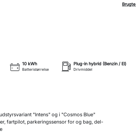
Brugte 
114.900 kr.
1.710 kr.
t.
KONTANT
FINANSIERING
+16
10 kWh
Plug-in hybrid (Benzin / El)
Batteristørrelse
Drivmiddel
 udstyrsvariant "Intens" og i "Cosmos Blue"
er, fartpilot, parkeringssensor for og bag, del-
e