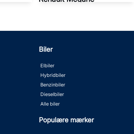
ut.
E-TECH Iconic 220HK 5d Aut.
40.000 KM
2024
EL
204.900
224.900
KR.
KONTANT
KR.
2.246
Biler
2.412
KR.
FINANSIERING
KR.
Elbiler
Hybridbiler
Benzinbiler
Dieselbiler
Alle biler
Populære mærker