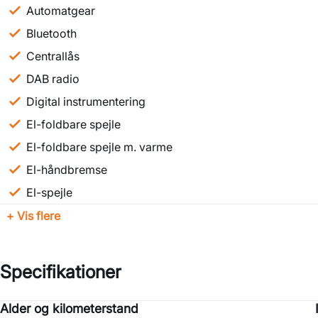
🔶▸ Højdejusterbare fører- og passagersæde
Automatgear
🔶▸ Digital instrumentering
Bluetooth
🔶▸ DAB-radio
Centrallås
🔶▸ Tagræling
🔶▸ Tågelygter
DAB radio
🔶▸ Automatisk nødbremsesystem
Digital instrumentering
🔶▸ Isofix
El-foldbare spejle
🔶▸ Skiltegenkendelse
🔶▸ Træthedsregistrering
El-foldbare spejle m. varme
🔶▸ Vejbaneassistent
El-håndbremse
🔶▸ + meget mere!
El-spejle
🔶 KONTAKT:
+ Vis flere
📧 info@sej-biler.dk📧
📞 75 77 13 11 📞
Specifikationer
📆 Book din besigtigelse/prøvekørsel på forhånd på www.sej
eller ring
Alder og kilometerstand
Motor og ydelse
Elektriske egenskaber
Rummelighed og mål
Økonomi