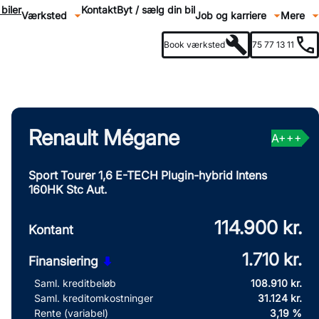
biler
Kontakt
Byt / sælg din bil
Værksted
Job og karriere
Mere
Fold undermenu ud
Fold und
Book værksted
75 77 13 11
Book prøvetur
Beregn byttepris
Renault Mégane
A+++
Sport Tourer 1,6 E-TECH Plugin-hybrid Intens
160HK Stc Aut.
114.900 kr.
Kontant
1.710 kr.
Finansiering
Saml. kreditbeløb
108.910 kr.
Saml. kreditomkostninger
31.124 kr.
Rente (variabel)
3,19 %