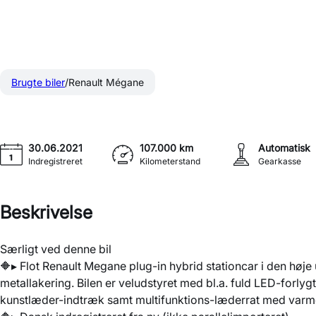
Renault Mégane
Sport Tourer 1,6 E-TECH Plugin-hybrid Intens 160HK Stc Au
Brugte biler
Renault Mégane
30.06.2021
107.000 km
Automatisk
Indregistreret
Kilometerstand
Gearkasse
Beskrivelse
Særligt ved denne bil
🔶▸ Flot Renault Megane plug-in hybrid stationcar i den høje
metallakering. Bilen er veludstyret med bl.a. fuld LED-forlygt
kunstlæder-indtræk samt multifunktions-læderrat med varm