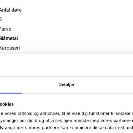
Antal døre
5
Farve
Blåmetal
Karosseri
Stationcar
i tilbyder et betinget køb!
. Finansiering godkendes på forhånd, og bilen klargøres
. Lever den op til dine forventninger, monteres
Detaljer
leres.
ookies
se vores indhold og annoncer, til at vise dig funktioner til sociale
 MED OG UDEN UDBETALING – via Santander og Accept
oplysninger om din brug af vores hjemmeside med vores partnere i
ysepartnere. Vores partnere kan kombinere disse data med andr