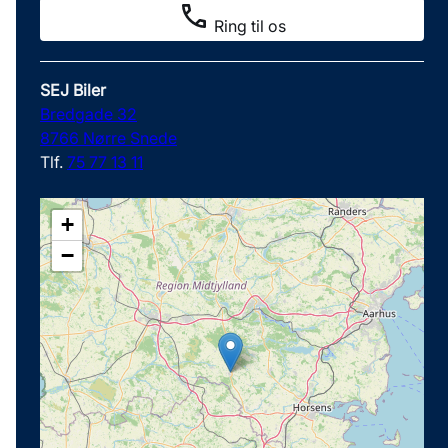
Ring til os
SEJ Biler
Bredgade 32
8766 Nørre Snede
Tlf.
75 77 13 11