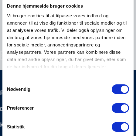
Denne hjemmeside bruger cookies
Indtast din nummerplade og se hurtigt, hvilke brugte hjul,
Vi bruger cookies til at tilpasse vores indhold og
dæk og fælge vi har på lager, der passer til netop din bil.
annoncer, til at vise dig funktioner til sociale medier og til
at analysere vores trafik. Vi deler også oplysninger om
Er du i tvivl om størrelse, pasform eller levering, er du altid
din brug af vores hjemmeside med vores partnere inden
velkommen til at kontakte os direkte på telefon
75 77 13 11
for sociale medier, annonceringspartnere og
eller mail
vaerksted@sej-biler.dk
analysepartnere. Vores partnere kan kombinere disse
Søg efter hjul til din bil
data med andre oplysninger, du har givet dem, eller som
de har indsamlet fra din brug af deres tjenester.
Samtykkevalg
Nødvendig
Find vej
Præferencer
Bredgade 32, 8766 Nørre Snede
Kontakt os
Statistik