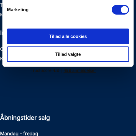
Tlf:
+45 75 77 13 11
Marketing
Mail:
info@sej-biler.dk
Info
Tillad alle cookies
CVR: 34605513
Tillad valgte
Konto: 7247-1194455
Åbningstider salg
Mandag - fredag