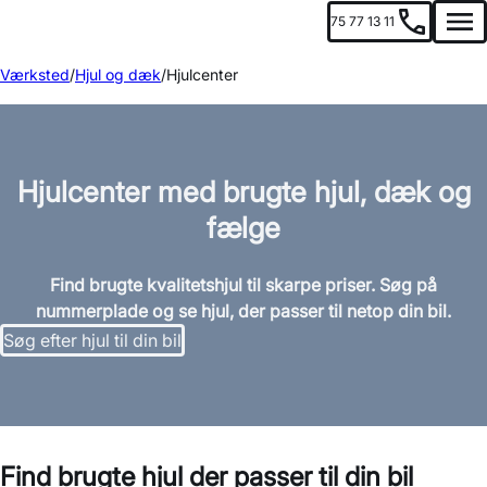
75 77 13 11
Men
Værksted
Hjul og dæk
Hjulcenter
Hjulcenter med brugte hjul, dæk og
fælge
Find brugte kvalitetshjul til skarpe priser. Søg på
nummerplade og se hjul, der passer til netop din bil.
Søg efter hjul til din bil
Find brugte hjul der passer til din bil