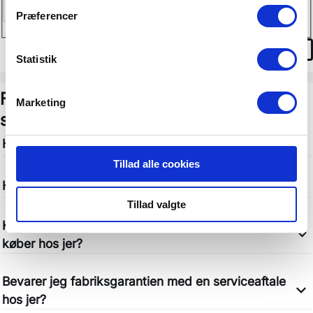
Præferencer
Statistik
FAQ: Ofte stillede spørgsmål om
Marketing
serviceaftaler
Hvad er inkluderet i en serviceaftale?
Tillad alle cookies
Hvad er forskellen på en serviceaftale og garanti?
Tillad valgte
Kan jeg også tegne en serviceaftale på en bil, jeg
køber hos jer?
Bevarer jeg fabriksgarantien med en serviceaftale
hos jer?