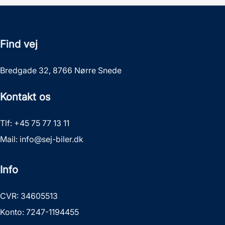
Find vej
Bredgade 32, 8766 Nørre Snede
Kontakt os
Tlf:
+45 75 77 13 11
Mail:
info@sej-biler.dk
Info
CVR: 34605513
Konto: 7247-1194455