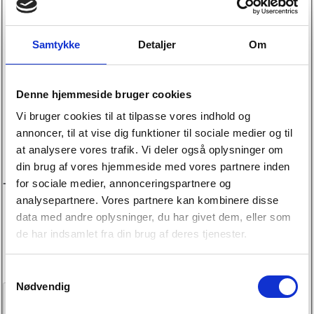
Nummerplade
*
Samtykke
Detaljer
Om
Årligt kørselsforbrug
*
Denne hjemmeside bruger cookies
Vi bruger cookies til at tilpasse vores indhold og
Nuværende kilometerstand
annoncer, til at vise dig funktioner til sociale medier og til
*
at analysere vores trafik. Vi deler også oplysninger om
din brug af vores hjemmeside med vores partnere inden
for sociale medier, annonceringspartnere og
Tilvalg
analysepartnere. Vores partnere kan kombinere disse
A/C service ifm. serviceeftersyn +80 kr./md
data med andre oplysninger, du har givet dem, eller som
Hjulhotel inkl. 2 årlige hjulskift fra 83 kr./md
de har indsamlet fra din brug af deres tjenester.
Jeg giver samtykke til, at SEJ Biler må behandle mine
oplysninger i forbindelse med min henvendelse.
Samtykkevalg
Nødvendig